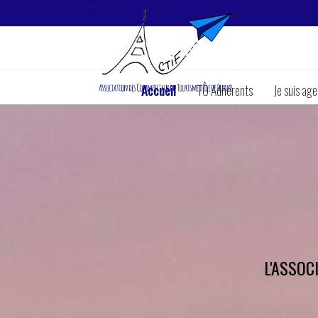
Accueil
TO Adhérents
Je suis ag
L'ASSOC